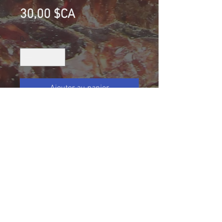
Prix
30,00 $CA
Quantité
*
Ajouter au panier
Vesuvianite et Pectolite, Mine
Jeffrey, Asbestos, Québec, Canada
Collection Normand Desharnais
Taille (mm): 23 X 19 X 14
Size: 15/16 X 25/32 X 9/16
16.8 g avec boite