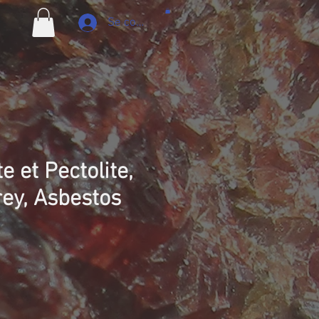
Se connecter
e et Pectolite,
rey, Asbestos
ix