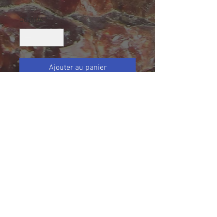
Quantité
*
Ajouter au panier
Vesuvianite, Mine Jeffrey, Asbestos,
Québec, Canada
Collection Normand Desharnais
Taille (mm): 139 X108 X 60
Size: 5 7/16 X 4 3/32 X 2 1/2
816 g